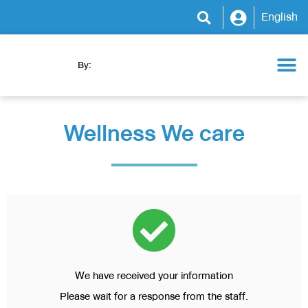
English
By:
Health Camp
WeCare Clinic
WeCare Program
WeCare Kitchen
News & Activity
Wellness We care
We have received your information
Please wait for a response from the staff.