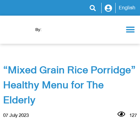
English
By:
Health Camp
WeCare Clinic
WeCare Program
WeCare Kitchen
News & Activity
“Mixed Grain Rice Porridge”
Healthy Menu for The
Elderly
07 July 2023
127