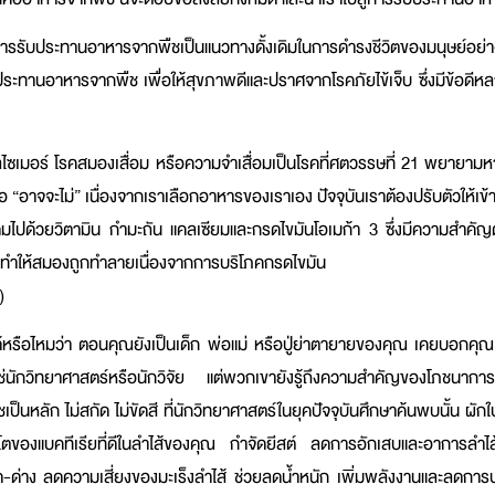
ารรับประทานอาหารจากพืชเป็นแนวทางดั้งเดิมในการดำรงชีวิตของมนุษย์อย่
บประทานอาหารจากพืช เพื่อให้สุขภาพดีและปราศจากโรคภัยไข้เจ็บ ซึ่งมีข้อดี
ไซเมอร์ โรคสมองเสื่อม หรือความจำเสื่อมเป็นโรคที่ศตวรรษที่ 21 พยายาม
“อาจจะไม่” เนื่องจากเราเลือกอาหารของเราเอง ปัจจุบันเราต้องปรับตัวให้เข้าก
ี่อุดมไปด้วยวิตามิน กำมะถัน แคลเซียมและกรดไขมันโอเมก้า 3 ซึ่งมีความสำคั
จทำให้สมองถูกทำลายเนื่องจากการบริโภคกรดไขมัน
A)
ด้หรือไหมว่า ตอนคุณยังเป็นเด็ก พ่อแม่ หรือปู่ย่าตายายของคุณ เคยบอกคุณ
่นักวิทยาศาสตร์หรือนักวิจัย แต่พวกเขายังรู้ถึงความสำคัญของโภชนาการ
นหลัก ไม่สกัด ไม่ขัดสี ที่นักวิทยาศาสตร์ในยุคปัจจุบันศึกษาค้นพบนั้น ผักใบ
โตของแบคทีเรียที่ดีในลำไส้ของคุณ กำจัดยีสต์ ลดการอักเสบและอาการลำไ
ด-ด่าง ลดความเสี่ยงของมะเร็งลำไส้ ช่วยลดน้ำหนัก เพิ่มพลังงานและลดกา