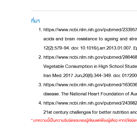
ที่มา
https://www.ncbi.nlm.nih.gov/pubmed/233957
acids and brain resistance to ageing and st
12(2):579-94. doi: 10.1016/j.arr.2013.01.007.
https://www.ncbi.nlm.nih.gov/pubmed/2864684
Vegetable Consumption in High School Student
Iran Med. 2017 Jun;20(6):344-349. doi: 0172
https://www.ncbi.nlm.nih.gov/pubmed/1630369
disease. The National Heart Foundation of Au
https://www.ncbi.nlm.nih.gov/pubmed/2439827
21st century challenges for better nutrition a
* บทความนี้เป็นความรับผิดชอบของผู้เขียนแต่เพียงผู้เดียว หากมีข้อผ