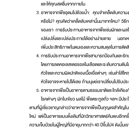
และให้คุณสดชื่นจากภายใน
อาหารจากพืชอุดมไปด้วยน้ำ: คุณจำเคล็ดลับความงามที
หรือไม่? คุณคิดว่าเคล็ดลับเหล่านั้นมาจากไหน? วิธ
ของเรา การรับประทานอาหารจากพืชเช่นผักและผลไม้มีน้
เปล่งปลั่งและเปล่งประกายได้อย่างง่ายดาย นอกเห
เพิ่มประสิทธิภาพในตนเองและความสมดุลในการตัดส
การรับประทานอาหารจากพืชสามารถป้องกันและรักษา
โดยการลดคอเลสเตอรอลในเลือดและระดับความดันโลหิ
หัวใจและความผิดปกติของเนื้อเยื่อต่างๆ เช่นลำไส้
หัวใจอาจจะหายไปได้เลย ถ้ามนุษย์เราเปลี่ยนไปรับ
อาหารจากพืชเป็นอาหารตามธรรมชาติและใกล้เคียงกับ
โรคต่างๆ ผักใบเขียว ผลไม้ พืชตระกูลถั่ว ฯลฯ ม
ตามที่ผู้เชี่ยวชาญกล่าวว่าอาหารจากพืชเป็นกุญแจสำคัญใน
ใหม่ แต่เป็นอาหารแบบดั้งเดิมที่นักวิทยาศาสตร์ค้นพบอีก
ความเจ็บป่วยในผู้ใหญ่ที่มีอายุมากกว่า 40 ปีขึ้นไป4 ดังนั้