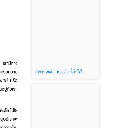
” เรามีทาง
สุขภาพดี…เริ่มต้นที่ลำไส้
ันด้วยความ
แพทย์ หรือ
นอยู่กับเรา
บโต ไม่ใช่
นุษย์เราจะ
าหารจากพืช