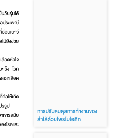
วัยรุ่นได้
รือประเพณี
่อ่อนเยาว์
ไม้ยังช่วย
ลือดหัวใจ
ะเร็ง โรค
คหลอดเลือด
ก่อให้เกิด
แปรรูป
การปรับสมดุลการทำงานของ
่อาหารสมัย
ลำไส้ด้วยโพรไบโอติก
กของโรคและ