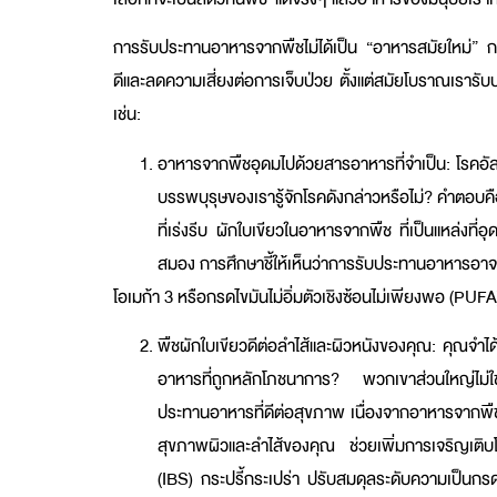
การรับประทานอาหารจากพืชไม่ได้เป็น “อาหารสมัยใหม่” ก
ดีและลดความเสี่ยงต่อการเจ็บป่วย ตั้งแต่สมัยโบราณเรารั
เช่น:
อาหารจากพืชอุดมไปด้วยสารอาหารที่จำเป็น: โรคอัล
บรรพบุรุษของเรารู้จักโรคดังกล่าวหรือไม่? คำตอบคือ 
ที่เร่งรีบ ผักใบเขียวในอาหารจากพืช ที่เป็นแหล่งท
สมอง การศึกษาชี้ให้เห็นว่าการรับประทานอาหารอา
โอเมก้า 3 หรือกรดไขมันไม่อิ่มตัวเชิงซ้อนไม่เพียงพอ (PUF
พืชผักใบเขียวดีต่อลำไส้และผิวหนังของคุณ: คุณจำไ
อาหารที่ถูกหลักโภชนาการ? พวกเขาส่วนใหญ่ไม่ใช
ประทานอาหารที่ดีต่อสุขภาพ เนื่องจากอาหารจากพืชเป็
สุขภาพผิวและลำไส้ของคุณ ช่วยเพิ่มการเจริญเติบ
(IBS) กระปรี้กระเปร่า ปรับสมดุลระดับความเป็นกร