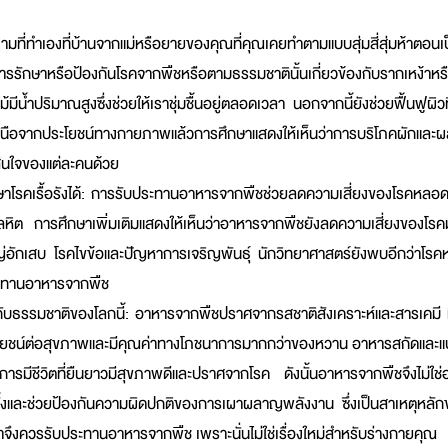
่ทำเองที่บ้านจากแม่หรือยายของคุณที่คุณเคยทำตามแบบสุ่มสี่สุ่มห้าตอนเป็น
ีการรักษาหรือป้องกันโรคจากพืชหรือตามธรรมชาตินั้นเกี่ยวข้องกับรากเหง้าห
ำปริมาณสูงซึ่งช่วยให้เราชุ่มชื้นอยู่ตลอดเวลา นอกจากนี้ยังช่วยฟื้นฟูผิวที
นือจากประโยชน์ทางกายภาพแล้วการศึกษาแสดงให้เห็นว่าการบริโภคผักและผล
ินใจของแต่ละคนด้วย
โรคเรื้อรังได้: การรับประทานอาหารจากพืชช่วยลดความเสี่ยงของโรคหลอดเ
ต การศึกษาเพิ่มเติมแสดงให้เห็นว่าอาหารจากพืชยังลดความเสี่ยงของโรคม
ใหญ่อักเสบ โรคไขข้อและปัญหาการเจริญพันธุ์ นักวิทยาศาสตร์ยังพบอีกว่าโร
ประทานอาหารจากพืช
ธรรมชาติของโลกนี้: อาหารจากพืชปราศจากรสชาติสังเคราะห์และสารเคมี ที่
ีประโยชน์ต่อสุขภาพและมีคุณค่าทางโภชนาการมากกว่าของหวาน อาหารสกัดและ
การมีชีวิตที่ยืนยาวมีสุขภาพดีและปราศจากโรค ดังนั้นอาหารจากพืชจึงไม่ใช
ครั้งและช่วยป้องกันความผิดปกติของการเผาผลาญพลังงาน ซึ่งเป็นสาเหตุหลั
นเราจึงควรรับประทานอาหารจากพืช เพราะนั่นไม่ใช่เรื่องใหม่สำหรับร่างกายคุณ