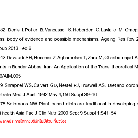
82 Denis I, Potier B, Vancassel S, Heberden C, Lavialle M Omeg
ress: body of evidence and possible mechanisms. Ageing Res Rev. 
 Epub 2013 Feb 6
2 Davoodi SH, Hosseini Z, Aghamolaei T, Zare M, Ghanbarnejad A 
s in Bandar Abbas, Iran: An Application of the Trans-theoretical 
006/AIM.005
 Shrapnel WS, Calvert GD, Nestel PJ, Truswell AS. Diet and coron
stralia.Med J Aust. 1992 May 4;156 Suppl:S9-16
8 Solomons NW Plant-based diets are traditional in developing c
nd health Asia Pac J Clin Nutr. 2000 Sep; 9 Suppl 1:S41-54
ิดพลาดประการใดทางบริษัทไม่มีส่วนเกี่ยวข้อง