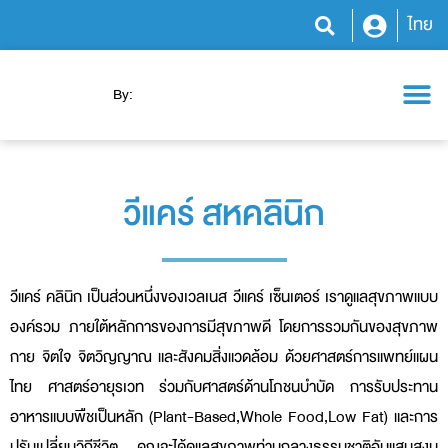
ไทย
By:
โปรแกรมสุขภาพ
ความรู้สุขภาพ
ข่าวสารและกิจกรรม
วีแคร์ สหคลินิก
วีแคร์ คลินิก เป็นส่วนหนึ่งของเวลเนส วีแคร์ เซ็นเตอร์ เราดูแลสุขภาพแบบ
องค์รวม ภายใต้หลักการของการมีสุขภาพดี โดยการรวมกันของสุขภาพ
กาย จิตใจ จิตวิญญาณ และสังคมสิ่งแวดล้อม ด้วยศาสตร์การแพทย์แผน
ไทย ศาสตร์อายุรเวท ร่วมกับศาสตร์ด้านโภชนบำบัด การรับประทาน
อาหารแบบพืชเป็นหลัก (Plant-Based,Whole Food,Low Fat) และการ
ปรับเปลี่ยนวิถีชีวิต คุณจะได้ดูแลสุขภาพท่ามกลางธรรมชาติอันแสนสงบ