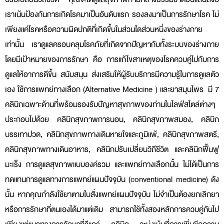
เราเน้นป้องกันการเกิดโรคมาเป็นอันดับแรก รองลงมาเป็นการรักษาโรค ไม่
เพียงแค่โรคหรือความผิดปกติที่เกิดขึ้นในส่วนใดส่วนหนึ่งของร่างกาย
เท่านั้น เราดูแลครอบคลุมโรคภัยที่เกิดจากปัญหากับทั้งระบบของร่างกาย
โดยมีเป้าหมายของการรักษา คือ การแก้ไขสาเหตุของโรคควบคู่ไปกับการ
ดูแลให้อาการดีขึ้น สนับสนุน ส่งเสริมให้ผู้รับบริการมีความรู้ในการดูแลตัว
เอง ใช้การแพทย์ทางเลือก (Alternative Medicine ) และยาสมุนไพร มี 7
คลินิกเฉพาะด้านที่พร้อมรองรับปัญหาสุขภาพของท่านในไลฟ์สไตล์ต่างๆ
ประกอบไปด้วย คลินิกสุขภาพการนอน, คลินิกสุขภาพสมอง, คลินิก
บรรเทาปวด, คลินิกสุขภาพทางเดินหายใจและภูมิแพ้, คลินิกสุขภาพสตรี,
คลินิกสุขภาพทางเดินอาหาร, คลินิกปรับเปลี่ยนวิถีชีวิต และคลินิกฟื้นฟู
มะเร็ง การดูแลสุขภาพแบบองค์รวม และแพทย์ทางเลือกนั้น ไม่ได้เป็นการ
ทดแทนการดูแลทางการแพทย์แผนปัจจุบัน (conventional medicine) ดัง
นั้น หากคุณกำลังใช้ยาตามใบสั่งแพทย์แผนปัจจุบัน ไม่จำเป็นต้องยกเลิกยา
หรือการรักษาที่ตนเองได้มาแต่เดิม สามารถใช้ทั้งสองหลักการควบคู่กันไป