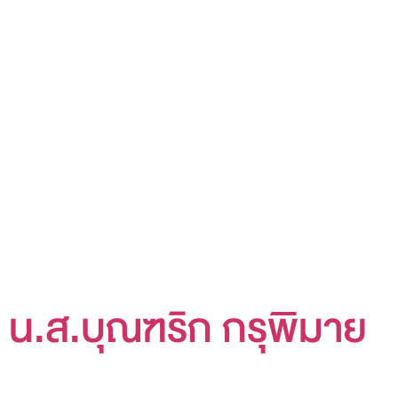
น.ส.บุณฑริก กรุพิมาย