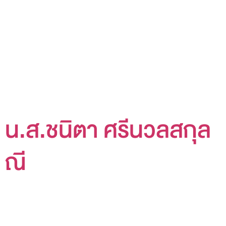
น.ส.ชนิตา ศรีนวลสกุล
ณี