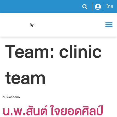
ไทย
By:
โปรแกรมสุขภาพ
ความรู้สุขภาพ
ข่าวสารและกิจกรรม
Team:
clinic
team
ทีมวีแคร์คลินิก
น.พ.สันต์ ใจยอดศิลป์