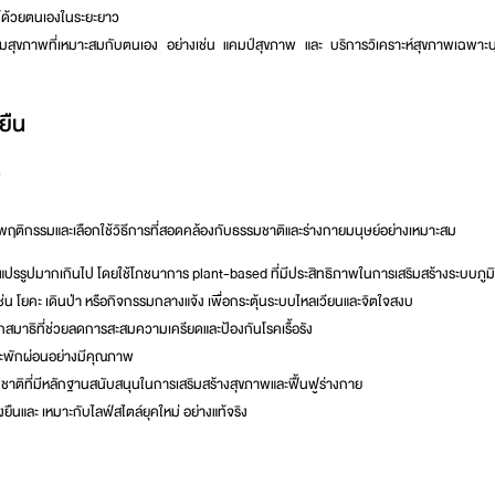
้ด้วยตนเองในระยะยาว
รแกรมสุขภาพที่เหมาะสมกับตนเอง อย่างเช่น
แคมป์สุขภาพ
และ
บริการวิเคราะห์สุขภาพเฉพาะ
ยืน
ิ
่ยนพฤติกรรมและเลือกใช้วิธีการที่สอดคล้องกับธรรมชาติและร่างกายมนุษย์อย่างเหมาะสม
รรูปมากเกินไป โดยใช้โภชนาการ plant-based ที่มีประสิทธิภาพในการเสริมสร้างระบบภูมิค
ช่น โยคะ เดินป่า หรือกิจกรรมกลางแจ้ง เพื่อกระตุ้นระบบไหลเวียนและจิตใจสงบ
สมาธิที่ช่วยลดการสะสมความเครียดและป้องกันโรคเรื้อรัง
ะพักผ่อนอย่างมีคุณภาพ
มชาติที่มีหลักฐานสนับสนุนในการเสริมสร้างสุขภาพและฟื้นฟูร่างกาย
่งยืนและ
เหมาะกับไลฟ์สไตล์ยุคใหม่
อย่างแท้จริง