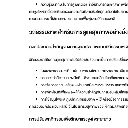
ความรู้และทักษะในการดูแลตัวเอง
ทำให้สามารถรักษาสุขภาพได
แรงจูงใจเหล่านี้ช่วยสร้างกรอบความคิดที่ส่งเสริมให้ผู้คนเลือกใช้โป
แบบครบวงจร
ที่ใช้แนวทางองค์รวมและฟื้นฟูผ่านวิถีธรรมชาติ
วิถีธรรมชาติสำหรับการดูแลสุขภาพอย่างยั่ง
องค์ประกอบสำคัญของการดูแลสุขภาพแบบวิถีธรรมชาต
วิถีธรรมชาติในการดูแลสุขภาพไม่ใช่เรื่องซับซ้อน แต่เป็นการปรับเปลี
โภชนาการธรรมชาติ
– เน้นอาหารสดใหม่ ปราศจากสารเคมีและแป
การออกกำลังกายอย่างมีสติ
– กิจกรรมเคลื่อนไหวที่เหมาะสม เ
การจัดการความเครียด
– ผ่านเทคนิค mindfulness และการฝึก
การพักผ่อนที่เพียงพอ
– ให้ความสำคัญกับการนอนหลับลึกแล
การใช้สมุนไพรและภูมิปัญญาธรรมชาติ
– ใช้เครื่องมือจากธรร
การรวมองค์ประกอบเหล่านี้ไว้ในโปรแกรมสุขภาพช่วยให้เกิดผลลัพธ์ที่ยั
การปรับพฤติกรรมเพื่อรักษาแรงจูงใจระยะยาว