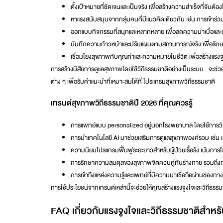
ตั้งเป้าหมายที่ชัดเจนและเป็นจริง
เพื่อสร้างความสำเร็จที่จับต้อง
หาแรงสนับสนุนจากกลุ่มคนที่มีแนวคิดเดียวกัน
เช่น การเข้าร่ว
ออกแบบกิจกรรมที่สนุกและหลากหลาย
เพื่อลดความน่าเบื่อและก
บันทึกความก้าวหน้าและปรับแผนตามสถานการณ์จริง
เพื่อรั
เชื่อมโยงสุขภาพกับคุณค่าและความหมายในชีวิต
เพื่อสร้างแรง
การสร้างนิสัยการดูแลสุขภาพโดยใช้วิถีธรรมชาติอย่างเป็นระบบ จะช่
ต่าง ๆ เพื่อรับคำแนะนำที่เหมาะสมได้ที่
โปรแกรมสุขภาพวิถีธรรมชาติ
เทรนด์สุขภาพวิถีธรรมชาติปี 2026 ที่คุณควรรู้
การแพทย์แบบ personalized อยู่นอกโรงพยาบาล
โดยใช้การว
การนำเทคโนโลยี AI มาช่วยเสริมการดูแลสุขภาพองค์รวม
เช่น 
ความนิยมโปรแกรมฟื้นฟูระยะยาวสำหรับผู้ป่วยเรื้อรัง
เน้นการใ
การรักษาความสมดุลของสุขภาพจิตควบคู่กับร่างกาย
รวมถึงก
การเข้าถึงแหล่งความรู้และแพทย์ที่มีความน่าเชื่อถือผ่านช่องท
การใช้ประโยชน์จากเทรนด์เหล่านี้จะช่วยให้คุณสร้างแรงจูงใจและวิถีธรรม
FAQ เกี่ยวกับแรงจูงใจและวิถีธรรมชาติสำหร