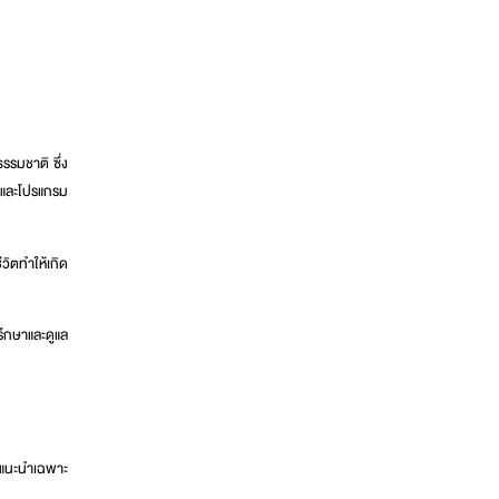
รรมชาติ ซึ่ง
พและโปรแกรม
วิตทำให้เกิด
รึกษาและดูแล
คำแนะนำเฉพาะ