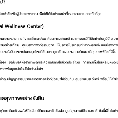
ไม่?
ประจำตัวหรือผู้ป่วยเฉพาะทาง เพื่อให้ได้รับคำแนะนำที่เหมาะสมและปลอดภัยที่สุด
al Wellness Center)
นสมดุลระหว่างกาย ใจ และสิ่งแวดล้อม ด้วยการผสานหลักเวชศาสตร์วิถีชีวิตเข้ากับภูมิปัญญาธ
รวมอย่างแท้จริง
ศูนย์สุขภาพวิถีธรรมชาติ
ให้บริการโปรแกรมที่หลากหลายทั้งแคมป์สุขภา
่างยั่งยืน เหมาะกับคนยุคใหม่ที่ต้องการดูแลตัวเองอย่างครบถ้วนและมีคุณภาพชีวิตที่ดีขึ้น
ื้อรัง ยังส่งผลดีต่อสุขภาพจิตและความสมดุลในชีวิตประจำวัน การเติมเต็มในแต่ละมิติของชี
ขภาพในยุคสมัยใหม่ได้อย่างมั่นใจ
นำภูมิปัญญาธรรมชาติและเวชศาสตร์วิถีชีวิตมาใช้ร่วมกัน ศูนย์เวลเนส วีแคร์ พร้อมให้คำป
ดูแลสุขภาพอย่างยั่งยืน
ฟูและเสริมสร้างพลังชีวิตด้วยวิถีธรรมชาติ ติดต่อ
ศูนย์สุขภาพวิถีธรรมชาติ
วันนี้เพื่อรับ