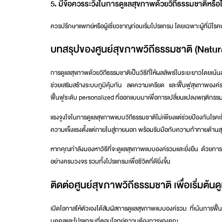
5. มีข้อควรระวังในการดูแลสุขภาพด้วยวิถีธรรมชาติหรือ
ควรปรึกษาแพทย์หรือผู้เชี่ยวชาญก่อนเริ่มโปรแกรม โดยเฉพาะผู้ที่มีโรค
บทสรุปของศูนย์สุขภาพวิถีธรรมชาติ (Natur
การดูแลสุขภาพด้วยวิถีธรรมชาติเป็นวิธีที่ให้ผลลัพธ์ในระยะยาวโดยเน้
ช่วยเสริมสร้างระบบภูมิคุ้มกัน ลดความเครียด และฟื้นฟูสุขภาพองค์
ฟื้นฟูระดับ personalized ที่ออกแบบมาเพื่อการเปลี่ยนแปลงพฤติกรรมอย
แรงจูงใจในการดูแลสุขภาพแบบวิถีธรรมชาติไม่เพียงแต่ช่วยป้องกันโรคเร
ความแข็งแรงตั้งแต่ภายในสู่ภายนอก พร้อมรับมือกับความท้าทายด้านสุ
หากคุณกำลังมองหาวิธีที่จะดูแลสุขภาพแบบองค์รวมและยั่งยืน ด้วยการ
อย่างครบวงจร รวมทั้งโปรแกรมเพื่อชีวิตที่ดียิ่งขึ้น
ติดต่อศูนย์สุขภาพวิถีธรรมชาติ เพื่อเริ่มต้น
เปิดโอกาสให้ตัวเองได้สัมผัสการดูแลสุขภาพแบบองค์รวม ที่เน้นการฟื้น
บุคคลและโปรแกรมที่ตอบโจทย์ความต้องการของคุณ