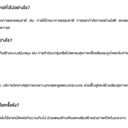
์ทั่วไปอย่างไร?
กับร่างกายและธรรมชาติ เช่น การใช้โภชนาการธรรมชาติ การออกกำลังกายอย่างมีสติ และลดก
ฉพาะจุด
ย่างไร?
มถึงสร้างระบบสนับสนุน เช่น การเข้าร่วมกลุ่มหรือโปรแกรมสุขภาพเพื่อเสริมแรงจูงใจและรับคำแ
ละ
บริการวิเคราะห์สุขภาพเฉพาะบุคคลและดูแลแบบครบวงจร
ช่วยฟื้นฟูและสร้างเสริมสุขภา
รคเรื้อรัง?
ไม่ใช้ยาเคมีติดต่อกันนานเกินไป ช่วยลดผลข้างเคียงและเสริมสร้างคุณภาพชีวิตในระยะยาว