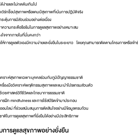
ได้ง่ายและไม่กดดันเกินไป
มเวิร์กช็อปสุขภาพหรือแคมป์สุขภาพที่เน้นการปฏิบัติจริง
ระตุ้นการมีส่วนร่วมอย่างต่อเนื่อง
กษาความกระตือรือร้นในการดูแลสุขภาพอย่างเหมาะสม
จูงใจจากภายในที่มั่นคงกว่า
วยให้การดูแลตัวเองมีความง่ายและยั่งยืนในระยะยาว โดยคุณสามารถติดตามโครงการหรือเข้า
ิเคราะห์สุขภาพเฉพาะบุคคลร่วมกับภูมิปัญญาธรรมชาติ
เครื่องมือวิเคราะห์พฤติกรรมสุขภาพและแนะนำโปรแกรมส่วนตัว
ช้เวชศาสตร์วิถีชีวิตและโภชนาการธรรมชาติ
ารฝึก mindfulness และการใช้สปิริตเข้ามาประกอบ
างออนไลน์
ที่ช่วยสนับสนุนการตัดสินใจอย่างมีข้อมูลครบถ้วน
ชาติในการดูแลสุขภาพที่ยั่งยืนได้อย่างมีประสิทธิภาพ
ับการดูแลสุขภาพอย่างยั่งยืน