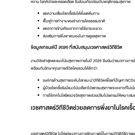
หวาน โรคหัวใจและหลอดเลือด ซึ่งล้วนเกี่ยวข้องกับพฤติกรรมสุขภาพ
ลดความเสี่ยงโรคเรื้อรังได้ตั้งแต่ต้นทาง
ฟื้นฟูการทำงานของร่างกายโดยธรรมชาติ
ลดอาการข้างเคียงจากการใช้ยาระยะยาว
ส่งเสริมการพึ่งพาตนเองในการดูแลสุขภาพ
ข้อมูลเทรนด์ปี 2026 ที่สนับสนุนเวชศาสตร์วิถีชีวิต
งานวิจัยล่าสุดและแนวโน้มสุขภาพภายในปี 2026 ยืนยันว่าแนวทางกา
พร้อมกับรักษาคุณภาพชีวิตโดยรวมได้ดีกว่า
องค์กรด้านสุขภาพระดับโลกแนะนำวิถีชีวิตเพื่อแก้ปัญหา NCDs อ
ผู้ป่วยโรคเรื้อรังมีแนวโน้มเลือกโปรแกรมสุขภาพระยะยาวที่ไม่เน
การใช้เทคโนโลยีตรวจวัดสุขภาพช่วยปรับโปรแกรมให้เหมาะสม
เวชศาสตร์วิถีชีวิตช่วยลดการพึ่งยาในโรคเรื้อ
เวชศาสตร์วิถีชีวิต
ไม่ใช่แค่แนวทางการรักษา แต่เป็นการปฏิวัติวิธีกา