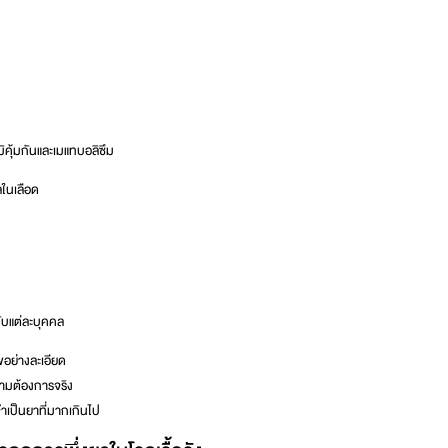
ิคุ้มกันและเมแทบอลิซึม
ลในเลือด
ับแต่ละบุคคล
พอย่างละเอียด
ามต้องการจริง
เป็นยาที่มากเกินไป