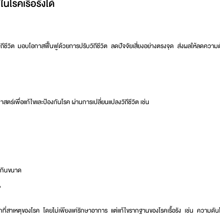
โรคเรื้อรังได้
ถีชีวิต
มอบโอกาสฟื้นฟูด้วยการปรับวิถีชีวิต ลดปัจจัยเสี่ยงอย่างตรงจุด ส่งผลให้ลดความ
ตร์เพื่อแก้ไขและป้องกันโรค ผ่านการเปลี่ยนแปลงวิถีชีวิต เช่น
์เกินขนาด
?
ี่สาเหตุของโรค โดยไม่เพียงแค่รักษาอาการ แต่แก้ไขรากฐานของโรคเรื้อรัง เช่น ความดัน