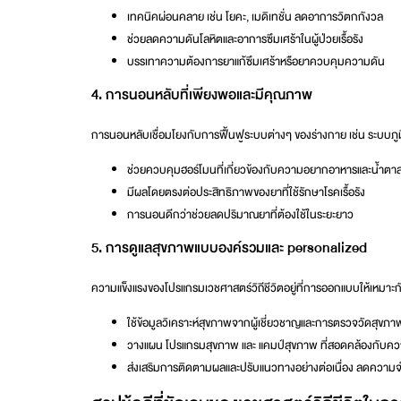
เทคนิคผ่อนคลาย เช่น โยคะ, เมดิเทชั่น ลดอาการวิตกกังวล
ช่วยลดความดันโลหิตและอาการซึมเศร้าในผู้ป่วยเรื้อรัง
บรรเทาความต้องการยาแก้ซึมเศร้าหรือยาควบคุมความดัน
4. การนอนหลับที่เพียงพอและมีคุณภาพ
การนอนหลับเชื่อมโยงกับการฟื้นฟูระบบต่างๆ ของร่างกาย เช่น ระบบภูม
ช่วยควบคุมฮอร์โมนที่เกี่ยวข้องกับความอยากอาหารและน้ำตา
มีผลโดยตรงต่อประสิทธิภาพของยาที่ใช้รักษาโรคเรื้อรัง
การนอนดีกว่าช่วยลดปริมาณยาที่ต้องใช้ในระยะยาว
5. การดูแลสุขภาพแบบองค์รวมและ personalized
ความแข็งแรงของโปรแกรมเวชศาสตร์วิถีชีวิตอยู่ที่การออกแบบให้เหมาะก
ใช้ข้อมูลวิเคราะห์สุขภาพจากผู้เชี่ยวชาญและการตรวจวัดสุขภา
วางแผน
โปรแกรมสุขภาพ
และ
แคมป์สุขภาพ
ที่สอดคล้องกับคว
ส่งเสริมการติดตามผลและปรับแนวทางอย่างต่อเนื่อง ลดความจำ