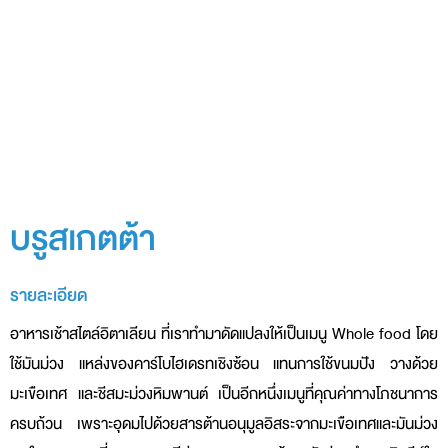
บรูสเกตต้า
รายละเอียด
อาหารเช้าสไตล์อิตาเลียน ที่เราทำมาดัดแปลงให้เป็นเมนู Whole food โดย
ใช้มันม่วง แหล่งของคาร์โบไฮเดรทเชิงซ้อน แทนการใช้ขนมปัง วางด้วย
มะเขือเทศ และชีสมะม่วงหิมพานต์ เป็นอีกหนึ่งเมนูที่คุณค่าทางโภชนาการ
ครบถ้วน เพราะอุดมไปด้วยสารต้านอนุมูลอิสระจากมะเขือเทศและมันม่วง